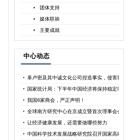
团体支持
媒体联袂
主要成就
中心动态
辜卢密及其中诚文化公司捏造事实，侵害我
中心负责人名誉被法院判...
国家统计局：下半年中国经济将保持稳定增
长
我国6家商会，严正声明！
全球南方研究中心在京成立暨首次理事会会
议举行
让经济健康发展，还需要做哪些努力
中国科学技术发展战略研究院召开国家高端