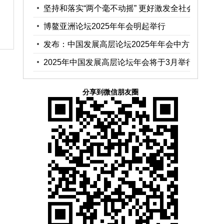
智库第二届理事会成立大...
坚持和落实“两个毫不动摇” 更好激发全社会
内生动力和创新活力
博鳌亚洲论坛2025年年会明起举行
发布：中国发展高层论坛2025年年会中方
代表名单
2025年中国发展高层论坛年会将于3月举行
分享到微信朋友圈